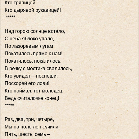
Кто тряпицей,
Кто дырявой рукавицей!
*****
Над горою солнце встало,
С неба яблоко упало,
По лазоревым лугам
Покатилось прямо к нам!
Покатилось, покатилось,
В речку с мостика свалилось,
Кто увидел —поспеши,
Поскорей его лови!
Кто поймал, тот молодец,
Ведь считалочке конец!
*****
Раз, два, три, четыре,
Мы на поле лён сучили.
Пять, шесть, семь –