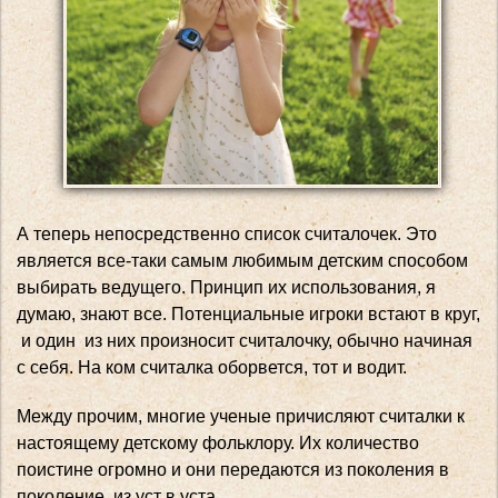
А теперь непосредственно список считалочек. Это
является все-таки самым любимым детским способом
выбирать ведущего. Принцип их использования, я
думаю, знают все. Потенциальные игроки встают в круг,
и один из них произносит считалочку, обычно начиная
с себя. На ком считалка оборвется, тот и водит.
Между прочим, многие ученые причисляют считалки к
настоящему детскому фольклору. Их количество
поистине огромно и они передаются из поколения в
поколение, из уст в уста.