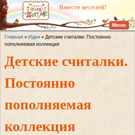
Перейти к
Вместе веселей!
основному
содержанию
Меню
Главная
»
Идеи
» Детские считалки. Постоянно
Вы здесь
пополняемая коллекция
Детские считалки.
Постоянно
пополняемая
коллекция