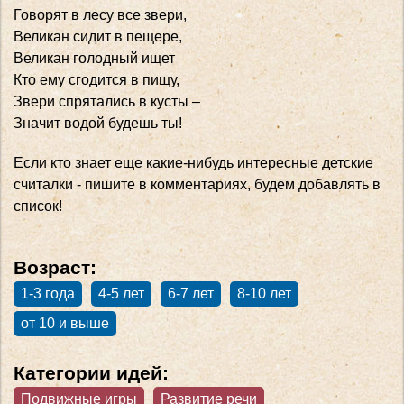
Говорят в лесу все звери,
Великан сидит в пещере,
Великан голодный ищет
Кто ему сгодится в пищу,
Звери спрятались в кусты –
Значит водой будешь ты!
Если кто знает еще какие-нибудь интересные детские
считалки - пишите в комментариях, будем добавлять в
список!
Возраст:
1-3 года
4-5 лет
6-7 лет
8-10 лет
от 10 и выше
Категории идей:
Подвижные игры
Развитие речи