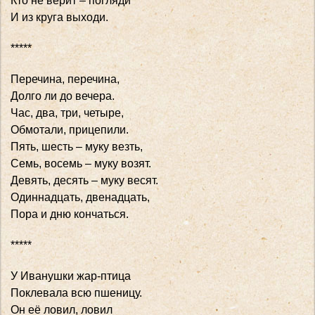
Кто не верит – погляди
И из круга выходи.
*****
Перечина, перечина,
Долго ли до вечера.
Час, два, три, четыре,
Обмотали, прицепили.
Пять, шесть – муку везть,
Семь, восемь – муку возят.
Девять, десять – муку весят.
Одиннадцать, двенадцать,
Пора и дню кончаться.
*****
У Иванушки жар-птица
Поклевала всю пшеницу.
Он её ловил, ловил