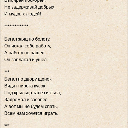
Выбирай поскорей,
Не задерживай добрых
И мудрых людей!
**************
Бегал заяц по болоту,
Он искал себе работу,
А работу не нашел,
Он заплакал и ушел.
***
Бегал по двору щенок
Видит пирога кусок,
Под крыльцо залез и съел,
Задремал и засопел.
А вот мы не будем спать,
Всем нам хочется играть.
***