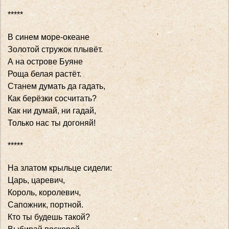
*****
В синем море-океане
Золотой стружок плывёт.
А на острове Буяне
Роща белая растёт.
Станем думать да гадать,
Как берёзки сосчитать?
Как ни думай, ни гадай,
Только нас ты догоняй!
*****
На златом крыльце сидели:
Царь, царевич,
Король, королевич,
Сапожник, портной.
Кто ты будешь такой?