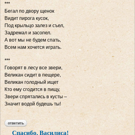
***
Бегал по двору щенок
Видит пирога кусок,
Под крыльцо залез и съел,
Задремал и засопел.
А вот мы не будем спать,
Всем нам хочется играть.
***
Говорят в лесу все звери,
Великан сидит в пещере,
Великан голодный ищет
Кто ему сгодится в пищу,
Звери спрятались в кусты –
Значит водой будешь ты!
ответить
Спасибо, Василиса!