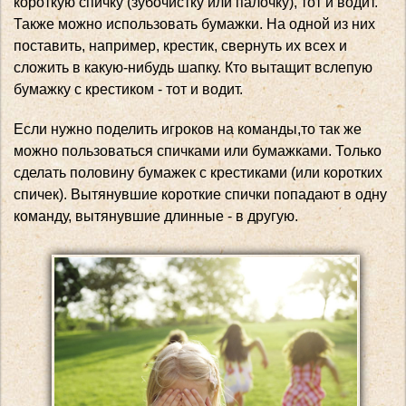
короткую спичку (зубочистку или палочку), тот и водит.
Также можно использовать бумажки. На одной из них
поставить, например, крестик, свернуть их всех и
сложить в какую-нибудь шапку. Кто вытащит вслепую
бумажку с крестиком - тот и водит.
Если нужно поделить игроков на команды,то так же
можно пользоваться спичками или бумажками. Только
сделать половину бумажек с крестиками (или коротких
спичек). Вытянувшие короткие спички попадают в одну
команду, вытянувшие длинные - в другую.