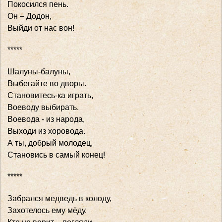
Покосился пень.
Он – Додон,
Выйди от нас вон!
*****
Шалуны-балуны,
Выбегайте во дворы.
Становитесь-ка играть,
Воеводу выбирать.
Воевода - из народа,
Выходи из хоровода.
А ты, добрый молодец,
Становись в самый конец!
*****
Забрался медведь в колоду,
Захотелось ему мёду.