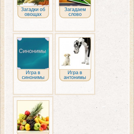
Загадки об
Загадаем
овощах
слово
Игра в
Игра в
синонимы
антонимы