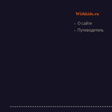
Withkids.ru
О сайте
Путеводитель