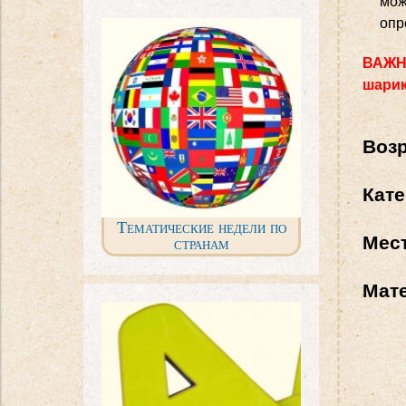
мож
опр
ВАЖНО
шарик
Воз
Кате
Тематические недели по
Мес
странам
Мат