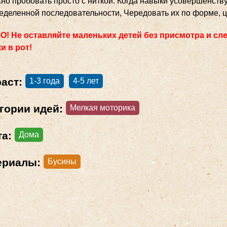
но пробовать просто с ниткой. Когда навыки усовершенств
еделенной последовательности, Чередовать их по форме, цв
! Не оставляйте маленьких детей без присмотра и сле
и в рот!
раст:
1-3 года
4-5 лет
гории идей:
Мелкая моторика
та:
Дома
ериалы:
Бусины