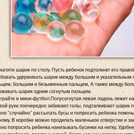
катите шарик по столу. Пусть ребенок подтолкнет его право
бовать удерживать шарик между большим и указательным 
ьцем, большим и безымянным пальцем, А также между боль
рживать шарик одним согнутым пальцем.
грайте в мини-футбол.Полусогнутая левая ладонь лежит на
вой руки поочередно забивают голы, подталкивают шарик п
но "случайно" рассыпать бусы и попросить ребенка помочь
ному. В коробке можно проделать маленькое отверстие и зак
но попросить ребенка нанизывать бусинки на нитку. Удобнее