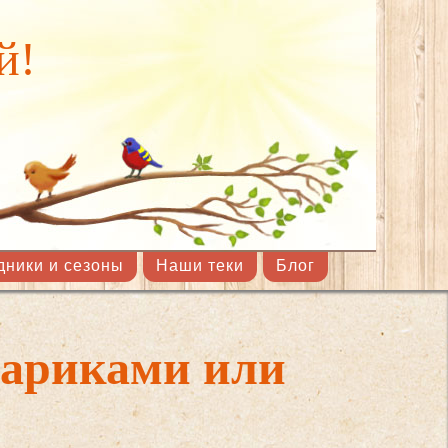
й!
дники и сезоны
Наши теки
Блог
ариками или