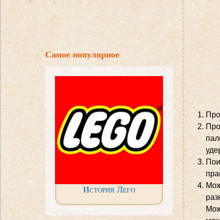
Самое популярное
Про
Про
пал
уде
Пои
пра
Мож
История Лего
раз
Мож