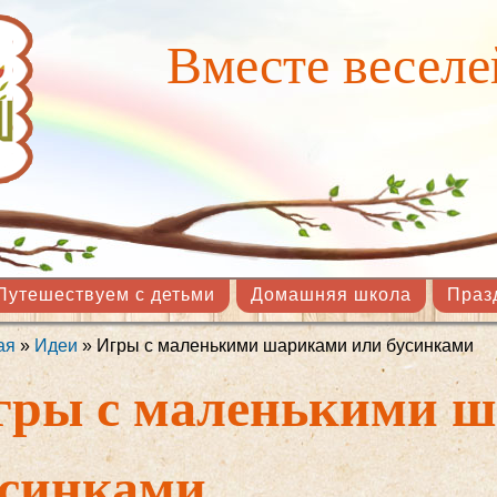
Перейти к
основному
Вместе веселе
содержанию
Путешествуем с детьми
Домашняя школа
Праз
ая
»
Идеи
» Игры с маленькими шариками или бусинками
здесь
гры с маленькими ш
усинками