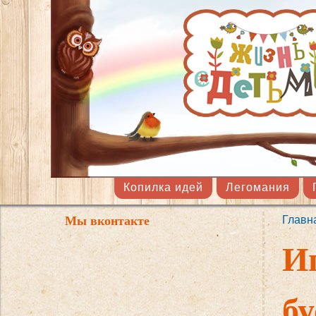
Копилка идей
Легомания
Мы вконтакте
Главн
Вы 
И
б