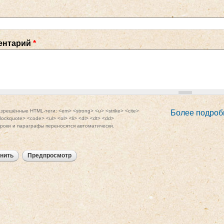
ентарий
*
зрешённые HTML-теги: <em> <strong> <u> <strike> <cite>
Более подроб
lockquote> <code> <ul> <ol> <li> <dl> <dt> <dd>
роки и параграфы переносятся автоматически.