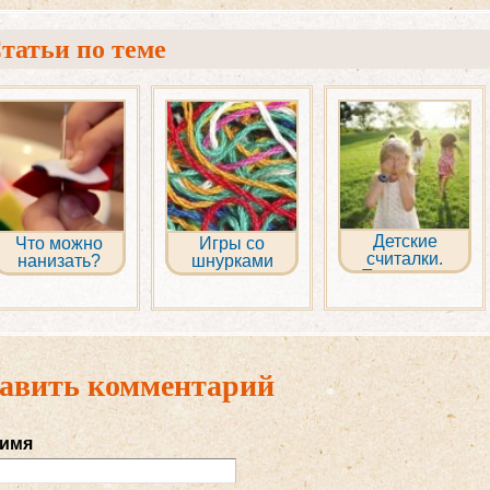
татьи по теме
Детские
Что можно
Игры со
считалки.
нанизать?
шнурками
Постоянно
пополняемая
коллекция
авить комментарий
 имя