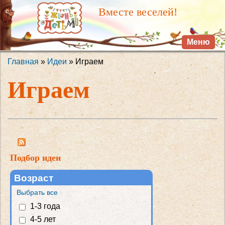
Перейти к
Вместе веселей!
основному
содержанию
Меню
Главная
»
Идеи
» Играем
Вы здесь
Играем
Подбор идеи
Возраст
Выбрать все
1-3 года
4-5 лет