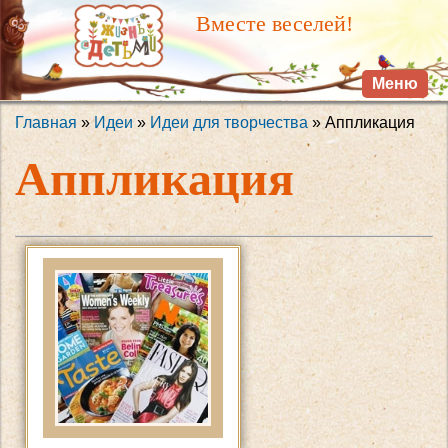
Перейти к
Вместе веселей!
основному
содержанию
Меню
Главная
»
Идеи
»
Идеи для творчества
» Аппликация
Вы здесь
Аппликация