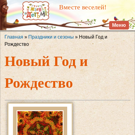
Перейти к
Вместе веселей!
основному
содержанию
Меню
Главная
»
Праздники и сезоны
» Новый Год и
Вы здесь
Рождество
Новый Год и
Рождество