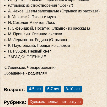
(Отрывок из стихотворения "Осень")
А. Чехов. Цветы запоздалые (Отрывок из рассказа)
К. Ушинский. Пчелы и муха
И. Соколов-Микитов. Лось
Г. Скребицкий. Носатик (Отрывок из рассказа)
М. Пришвин. Осенние листики
М. Лермонтов. Родина (Отрывок)
К. Паустовский. Прощание с летом
Н. Рубцов. Первый снег
ЗАГАДКИ ОСЕННИЕ
К. Ушинский. Четыре желания
Обращение к родителям
Возраст:
4-5 лет
6-7 лет
8-10 лет
Рубрика:
Художественная литература