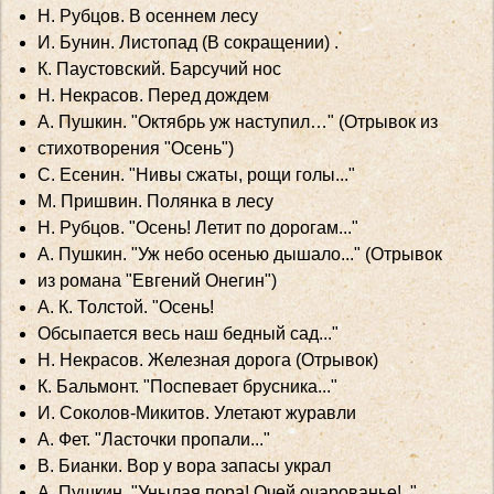
Н. Рубцов. В осеннем лесу
И. Бунин. Листопад (В сокращении) .
К. Паустовский. Барсучий нос
Н. Некрасов. Перед дождем
А. Пушкин. "Октябрь уж наступил…" (Отрывок из
стихотворения "Осень")
С. Есенин. "Нивы сжаты, рощи голы..."
М. Пришвин. Полянка в лесу
Н. Рубцов. "Осень! Летит по дорогам..."
А. Пушкин. "Уж небо осенью дышало..." (Отрывок
из романа "Евгений Онегин")
A. К. Толстой. "Осень!
Обсыпается весь наш бедный сад..."
Н. Некрасов. Железная дорога (Отрывок)
К. Бальмонт. "Поспевает брусника..."
И. Соколов-Микитов. Улетают журавли
А. Фет. "Ласточки пропали..."
B. Бианки. Вор у вора запасы украл
А. Пушкин. "Унылая пора! Очей очарованье!.."