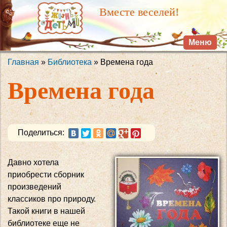
Перейти к
Вместе веселей!
основному
содержанию
Меню
Главная
»
Библиотека
» Времена года
Вы здесь
Времена года
Поделиться:
Давно хотела
приобрести сборник
произведений
классиков про природу.
Такой книги в нашей
библиотеке еще не