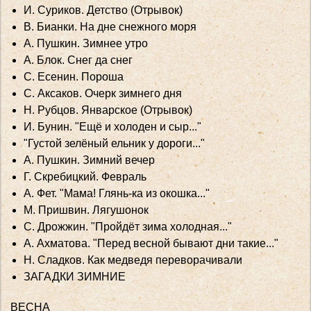
И. Суриков. Детство (Отрывок)
B. Бианки. На дне снежного моря
А. Пушкин. Зимнее утро
А. Блок. Снег да снег
C. Есенин. Пороша
С. Аксаков. Очерк зимнего дня
Н. Рубцов. Январское (Отрывок)
И. Бунин. "Ещё и холоден и сыр..."
"Густой зелёный ельник у дороги..."
А. Пушкин. Зимний вечер
Г. Скребицкий. Февраль
А. Фет. "Мама! Глянь-ка из окошка..."
M. Пришвин. Лягушонок
С. Дрожжин. "Пройдёт зима холодная..."
А. Ахматова. "Перед весной бывают дни такие..."
Н. Сладков. Как медведя переворачивали
ЗАГАДКИ ЗИМНИЕ
ВЕСНА