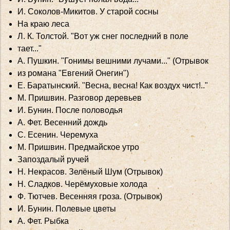
И. Соколов-Микитов. У старой сосны
На краю леса
Л. К. Толстой. "Вот уж снег последний в поле
тает..."
А. Пушкин. "Гонимы вешними лучами..." (Отрывок
из романа "Евгений Онегин")
Е. Баратынский. "Весна, весна! Как воздух чист!.."
М. Пришвин. Разговор деревьев
И. Бунин. После половодья
А. Фет. Весенний дождь
C. Есенин. Черемуха
М. Пришвин. Предмайское утро
Запоздалый ручей
Н. Некрасов. Зелёный Шум (Отрывок)
Н. Сладков. Черёмуховые холода
Ф. Тютчев. Весенняя гроза. (Отрывок)
И. Бунин. Полевые цветы
А. Фет. Рыбка