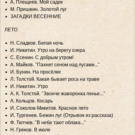
А. Плещеев. Мой садик
М. Пришвин. Золотой луг
ЗАГАДКИ ВЕСЕННИЕ
ЛЕТО
Н. Сладков. Белая ночь
И. Никитин. Утро на берегу озера
С. Есенин. С добрым утром!
А. Майков. "Пахнет сеном над лугами..."
И. Бунин. На просёлке
Л. Толстой. Какая бывает роса на траве
И. Никитин. Утро
А. К. Толстой. "Звонче жаворонка пенье..."
А. Кольцов. Косарь
И. Соколов-Микитов. Красное лето
И. Тургенев. Бежин луг (Отрывок из рассказа)
Ф. Тютчев. "В небе тают облака..."
Н. Греков. В июле