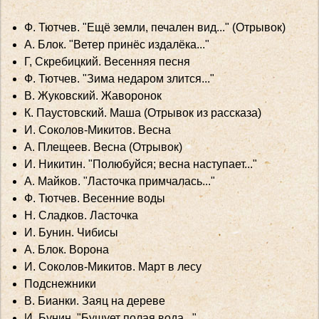
Ф. Тютчев. "Ещё земли, печален вид..." (Отрывок)
А. Блок. "Ветер принёс издалёка..."
Г, Скребицкий. Весенняя песня
Ф. Тютчев. "Зима недаром злится..."
В. Жуковский. Жаворонок
К. Паустовский. Маша (Отрывок из рассказа)
И. Соколов-Микитов. Весна
А. Плещеев. Весна (Отрывок)
И. Никитин. "Полюбуйся; весна наступает..."
А. Майков. "Ласточка примчалась..."
Ф. Тютчев. Весенние воды
Н. Сладков. Ласточка
И. Бунин. Чибисы
А. Блок. Ворона
И. Соколов-Микитов. Март в лесу
Подснежники
B. Бианки. Заяц на дереве
И. Бунин. "Бушует полая вода..."