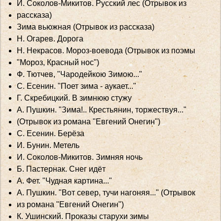
И. Соколов-Микитов. Русский лес (Отрывок из
рассказа)
Зима вьюжная (Отрывок из рассказа)
Н. Огарев. Дорога
Н. Некрасов. Мороз-воевода (Отрывок из поэмы
"Мороз, Красный нос")
Ф. Тютчев, "Чародейкою Зимою..."
С. Есенин. "Поет зима - аукает..."
Г. Скребицкий. В зимнюю стужу
А. Пушкин. "Зима!.. Крестьянин, торжествуя..."
(Отрывок из романа "Евгений Онегин")
С. Есенин. Берёза
И. Бунин. Метель
И. Соколов-Микитов. Зимняя ночь
Б. Пастернак. Снег идёт
А. Фет. "Чудная картина..."
A. Пушкин. "Вот север, тучи нагоняя..." (Отрывок
из романа "Евгений Онегин")
К. Ушинский. Проказы старухи зимы