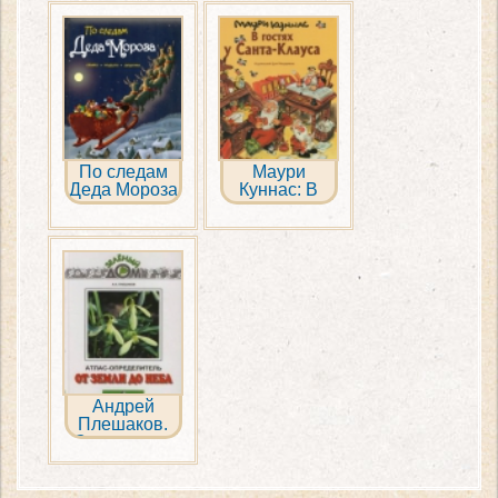
Финдуса
По следам
Маури
Деда Мороза
Куннас: В
гостях у
Санта-
Клауса
Андрей
Плешаков.
От земли до
неба. Атлас-
определитель