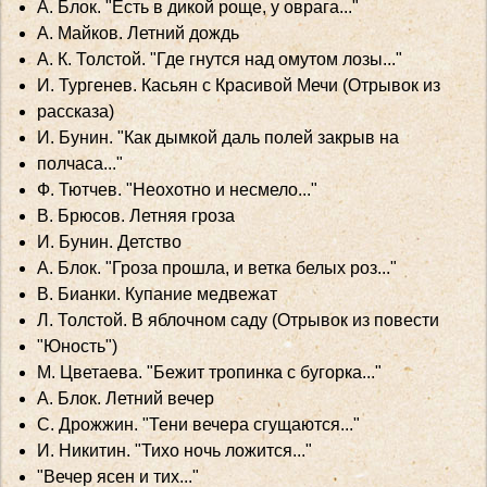
А. Блок. "Есть в дикой роще, у оврага..."
А. Майков. Летний дождь
A. К. Толстой. "Где гнутся над омутом лозы..."
И. Тургенев. Касьян с Красивой Мечи (Отрывок из
рассказа)
И. Бунин. "Как дымкой даль полей закрыв на
полчаса..."
Ф. Тютчев. "Неохотно и несмело..."
B. Брюсов. Летняя гроза
И. Бунин. Детство
А. Блок. "Гроза прошла, и ветка белых роз..."
B. Бианки. Купание медвежат
Л. Толстой. В яблочном саду (Отрывок из повести
"Юность")
М. Цветаева. "Бежит тропинка с бугорка..."
А. Блок. Летний вечер
C. Дрожжин. "Тени вечера сгущаются..."
И. Никитин. "Тихо ночь ложится..."
"Вечер ясен и тих..."