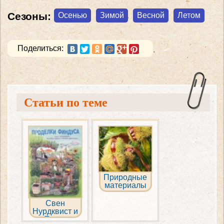
Сезоны:
Осенью
Зимой
Весной
Летом
Поделиться:
Статьи по теме
Природные
материалы
для поделок
Свен
Нурдквист и
др: Проделки